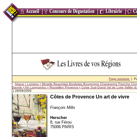
Page suivante
| P
Alsace • Lorraine • Moselle
Beaujolais
Bordelais
Bourgogne
Champagne
Franche Com
Savoie • Ain
Languedoc • Roussillon
Provence • Corse
Sud-Ouest
Val de Loire
Vallée 
| 29/09/2000
Côtes de Provence Un art de vivre
François Millo
Herscher
8, rue Férou
75006 PARIS