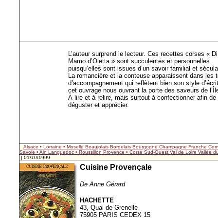
L’auteur surprend le lecteur. Ces recettes corses « Di
Mamo d’Oletta » sont succulentes et personnelles
puisqu’elles sont issues d’un savoir familial et sécula
La romancière et la conteuse apparaissent dans les 
d’accompagnement qui reflètent bien son style d’écrit
cet ouvrage nous ouvrant la porte des saveurs de l’Îl
À lire et à relire, mais surtout à confectionner afin de
déguster et apprécier.
Alsace • Lorraine • Moselle
Beaujolais
Bordelais
Bourgogne
Champagne
Franche Com
Savoie • Ain
Languedoc • Roussillon
Provence • Corse
Sud-Ouest
Val de Loire
Vallée 
| 01/10/1999
Cuisine Provençale
De Anne Gérard
HACHETTE
43, Quai de Grenelle
75905 PARIS CEDEX 15