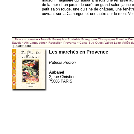
maison imaginaire qui aurait à la fois une terrasse au
de la mer et un jardin de curé, un grand salon jaune e
petit salon rouge, une cuisine de château, une fenêtr
ouvrant sur la Camargue et une autre sur le mont Ve
Alsace • Lorraine • Moselle
Beaujolais
Bordelais
Bourgogne
Champagne
Franche Com
Savoie • Ain
Languedoc • Roussillon
Provence • Corse
Sud-Ouest
Val de Loire
Vallée 
| 29/09/2000
Les marchés en Provence
Patricia Prioton
Aubanel
2, rue Christine
75006 PARIS