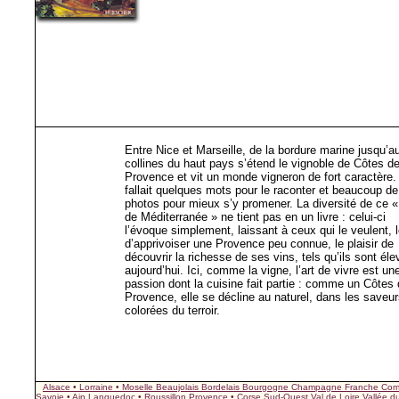
Entre Nice et Marseille, de la bordure marine jusqu’a
collines du haut pays s’étend le vignoble de Côtes d
Provence et vit un monde vigneron de fort caractère. 
fallait quelques mots pour le raconter et beaucoup de
photos pour mieux s’y promener. La diversité de ce 
de Méditerranée » ne tient pas en un livre : celui-ci
l’évoque simplement, laissant à ceux qui le veulent, l
d’apprivoiser une Provence peu connue, le plaisir de
découvrir la richesse de ses vins, tels qu’ils sont él
aujourd’hui. Ici, comme la vigne, l’art de vivre est un
passion dont la cuisine fait partie : comme un Côtes
Provence, elle se décline au naturel, dans les saveu
colorées du terroir.
Alsace • Lorraine • Moselle
Beaujolais
Bordelais
Bourgogne
Champagne
Franche Com
Savoie • Ain
Languedoc • Roussillon
Provence • Corse
Sud-Ouest
Val de Loire
Vallée 