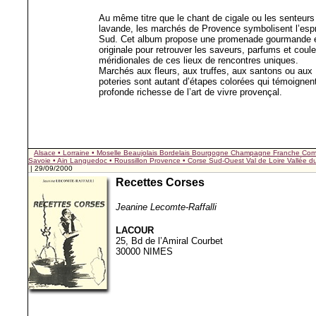
Au même titre que le chant de cigale ou les senteurs
lavande, les marchés de Provence symbolisent l’espr
Sud. Cet album propose une promenade gourmande 
originale pour retrouver les saveurs, parfums et coul
méridionales de ces lieux de rencontres uniques.
Marchés aux fleurs, aux truffes, aux santons ou aux
poteries sont autant d’étapes colorées qui témoignent
profonde richesse de l’art de vivre provençal.
Alsace • Lorraine • Moselle
Beaujolais
Bordelais
Bourgogne
Champagne
Franche Com
Savoie • Ain
Languedoc • Roussillon
Provence • Corse
Sud-Ouest
Val de Loire
Vallée 
| 29/09/2000
Recettes Corses
Jeanine Lecomte-Raffalli
LACOUR
25, Bd de l’Amiral Courbet
30000 NIMES