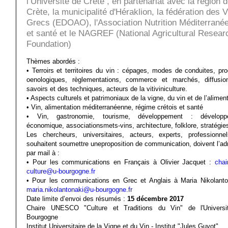
l’Université de Crète , en partenariat avec la région 
Crète, la municipalité d'Héraklion, la fédération des 
Grecs (EDOAO), l'Association Nutrition Méditerrané
et santé et le NAGREF (National Agricultural Resear
Foundation)
Thèmes abordés :
• Terroirs et territoires du vin : cépages, modes de conduites, pr
oenologiques, règlementations, commerce et marchés, diffusi
savoirs et des techniques, acteurs de la vitiviniculture.
• Aspects culturels et patrimoniaux de la vigne, du vin et de l’alimen
• Vin, alimentation méditerranéenne, régime crétois et santé
• Vin, gastronomie, tourisme, développement : développ
économique, associationsmets-vins, architecture, folklore, stratégies
Les chercheurs, universitaires, acteurs, experts, professionne
souhaitent soumettre uneproposition de communication, doivent l’ad
par mail à :
• Pour les communications en Français à Olivier Jacquet :
chai
culture@u-bourgogne.fr
• Pour les communications en Grec et Anglais à Maria Nikolanto
maria.nikolantonaki@u-bourgogne.fr
Date limite d’envoi des résumés :
15 décembre 2017
Chaire UNESCO "Culture et Traditions du Vin" de l'Universi
Bourgogne
Institut Universitaire de la Vigne et du Vin - Institut "Jules Guyot"