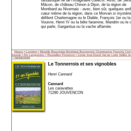
fantastique né de l’imaginaire collectif. Ainsi, de Sen
Mâcon, de château Chinon à Dijon, de la région de
Montbard au Nivernais - avec, bien sûr, quelques arr
cœur même de la région, dans ce Morvan si mystérie
défilent Charlemagne ou le Diable, François 1er ou la
Vouivre, Henri IV ou la bête faramine, Mandrin ou le 
qui parle, Gargantua ou la vache affamée.
Alsace • Lorraine • Moselle
Beaujolais
Bordelais
Bourgogne
Champagne
Franche Com
Savoie • Ain
Languedoc • Roussillon
Provence • Corse
Sud-Ouest
Val de Loire
Vallée 
| 29/09/2000
Le Tonnerrois et ses vignobles
Henri Cannard
Cannard
Les caravattes
71290 JOUVENCON