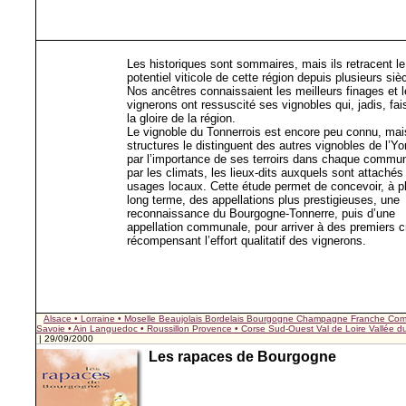
Les historiques sont sommaires, mais ils retracent le
potentiel viticole de cette région depuis plusieurs siè
Nos ancêtres connaissaient les meilleurs finages et 
vignerons ont ressuscité ses vignobles qui, jadis, fai
la gloire de la région.
Le vignoble du Tonnerrois est encore peu connu, mai
structures le distinguent des autres vignobles de l’Y
par l’importance de ses terroirs dans chaque commu
par les climats, les lieux-dits auxquels sont attachés
usages locaux. Cette étude permet de concevoir, à p
long terme, des appellations plus prestigieuses, une
reconnaissance du Bourgogne-Tonnerre, puis d’une
appellation communale, pour arriver à des premiers c
récompensant l’effort qualitatif des vignerons.
Alsace • Lorraine • Moselle
Beaujolais
Bordelais
Bourgogne
Champagne
Franche Com
Savoie • Ain
Languedoc • Roussillon
Provence • Corse
Sud-Ouest
Val de Loire
Vallée 
| 29/09/2000
Les rapaces de Bourgogne