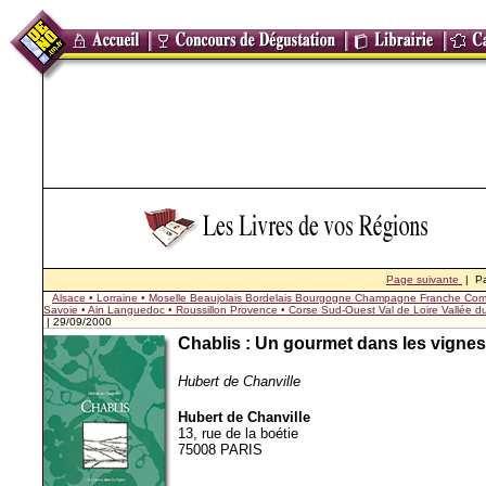
Page suivante
| P
Alsace • Lorraine • Moselle
Beaujolais
Bordelais
Bourgogne
Champagne
Franche Com
Savoie • Ain
Languedoc • Roussillon
Provence • Corse
Sud-Ouest
Val de Loire
Vallée 
| 29/09/2000
Chablis : Un gourmet dans les vignes
Hubert de Chanville
Hubert de Chanville
13, rue de la boétie
75008 PARIS