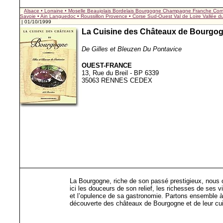
Alsace • Lorraine • Moselle
Beaujolais
Bordelais
Bourgogne
Champagne
Franche Com
Savoie • Ain
Languedoc • Roussillon
Provence • Corse
Sud-Ouest
Val de Loire
Vallée 
| 01/10/1999
La Cuisine des Châteaux de Bourgo
De Gilles et Bleuzen Du Pontavice
OUEST-FRANCE
13, Rue du Breil - BP 6339
35063 RENNES CEDEX
La Bourgogne, riche de son passé prestigieux, nous o
ici les douceurs de son relief, les richesses de ses v
et l’opulence de sa gastronomie. Partons ensemble à
découverte des châteaux de Bourgogne et de leur cui