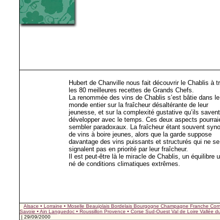
Hubert de Chanville nous fait découvrir le Chablis à t
les 80 meilleures recettes de Grands Chefs.
La renommée des vins de Chablis s’est bâtie dans le
monde entier sur la fraîcheur désaltérante de leur
jeunesse, et sur la complexité gustative qu’ils savent
développer avec le temps. Ces deux aspects pourrai
sembler paradoxaux. La fraîcheur étant souvent sy
de vins à boire jeunes, alors que la garde suppose
davantage des vins puissants et structurés qui ne se
signalent pas en priorité par leur fraîcheur.
Il est peut-être là le miracle de Chablis, un équilibre 
né de conditions climatiques extrêmes.
Alsace • Lorraine • Moselle
Beaujolais
Bordelais
Bourgogne
Champagne
Franche Com
Savoie • Ain
Languedoc • Roussillon
Provence • Corse
Sud-Ouest
Val de Loire
Vallée 
| 29/09/2000