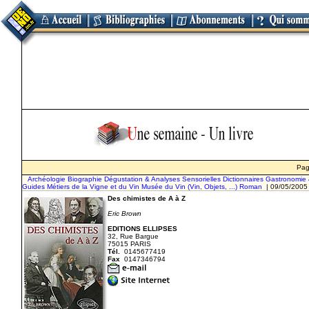
Pa
Archéologie
Biographie
Dégustation & Analyses Sensorielles
Dictionnaires
Gastronomie 
Guides
Métiers de la Vigne et du Vin
Musée du Vin (Vin, Objets, ...)
Roman
| 09/05/2005
Des chimistes de A à Z
Eric Brown
EDITIONS ELLIPSES
32, Rue Bargue
75015 PARIS
Tél.
0145677419
Fax
0147346794