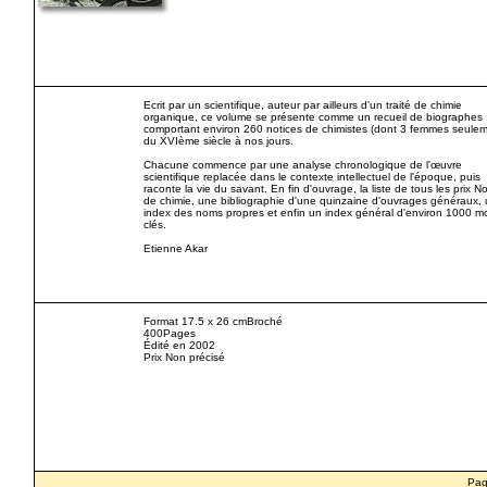
Ecrit par un scientifique, auteur par ailleurs d'un traité de chimie
organique, ce volume se présente comme un recueil de biographes
comportant environ 260 notices de chimistes (dont 3 femmes seulem
du XVIème siècle à nos jours.
Chacune commence par une analyse chronologique de l'œuvre
scientifique replacée dans le contexte intellectuel de l'époque, puis
raconte la vie du savant. En fin d'ouvrage, la liste de tous les prix N
de chimie, une bibliographie d'une quinzaine d'ouvrages généraux,
index des noms propres et enfin un index général d'environ 1000 m
clés.
Etienne Akar
Format 17.5 x 26 cmBroché
400Pages
Édité en 2002
Prix Non précisé
Pa