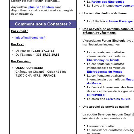
Crespy, Riboulet, Buffin, Rochard…
La
Revue des Œnologues
Le Serveur internet
www.oeno.tm.
Aujourd’hui,
plus de 100 titres
sont
disponibles ; certains sont traduits en anglais
Une activité d'édition de livres
et en espagnol.
La Collection
« Avenir Œnologie 
Comment nous Contacter ?
Des activités de communication et
Par e-mail :
création d'événements
infos@mail.oeno.tm.fr
L'Association
Forum Œnologie
avec
Par Fax :
manifestations importantes
De France :
03.85.37.19.83
La confrontation qualitative
De l’Étranger :
333.85.37.19.83
internationale des meilleurs
Chardonnay du Monde
Par Courrier :
La confrontation qualitative
OENOPLURIMEDIA
internationale des meilleurs
Château de Chaintré - Cidex 453 bis
Effervescents du Monde
71570 CHAINTRÉ -
FRANCE
La confrontation qualitative
internationale des meilleurs
Musc
du Monde
Le Festival International des films
des arts et métiers de la vigne et 
OENOVIDEO
Le salon des
Ecrivains du Vin.
Une activité de services qualité
La société
Services Actions Qualit
intervient dans les domaines de :
L'assurance qualité
La surveillance qualitative des si
de qualité