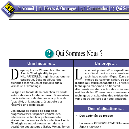
Une histoire…
Un projet…
epuis plus de 20 ans, la collection
e vin est porteur d'un capital hu
Avenir Œnologie dirigée par
et culturel basé sur sa connaiss
H.L. ARNOULD, Ingénieur-agronome,
technique et scientifique. Dans 
œnologue, édite et diffuse des
monde de communication, se dot
ouvrages techniques et culturels sur la
d'outils aux multiples facettes qu'offrent 
viticulture et l’œnologie.
techniques modernes de transfert
d'informations, dans le but de contribuer
La ligne éditoriale de la collection s’articule
maitrise de la diffusion des connaissanc
autour de deux fondamentaux : l’innovation,
techniques et culturelles des métiers de 
par le traitement de thèmes à la pointe de
vigne et du vin telle est notre ambition.
l’actualité, et la pratique, à laquelle est
réservée une large place.
Des réalisations…
Les ouvrages publiés se sont ainsi
progressivement imposés comme des
Des activités de presse
références de l’édition professionnelle
vitivinicole. Le succés de la collection Avenir
La société
OENOPLURIMEDIA
qui ré
Œnologie se traduit notamment dans la
qualité de ses auteurs : Galet, Morlat, Torres,
édite et diffuse :