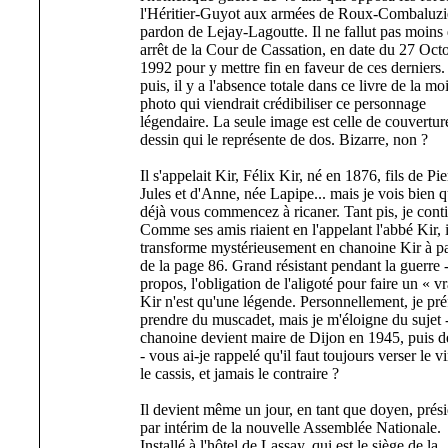
l'Héritier-Guyot aux armées de Roux-Combaluzie
pardon de Lejay-Lagoutte. Il ne fallut pas moins
arrêt de la Cour de Cassation, en date du 27 Oct
1992 pour y mettre fin en faveur de ces derniers.
puis, il y a l'absence totale dans ce livre de la mo
photo qui viendrait crédibiliser ce personnage
légendaire. La seule image est celle de couvertur
dessin qui le représente de dos. Bizarre, non ?
Il s'appelait Kir, Félix Kir, né en 1876, fils de Pie
Jules et d'Anne, née Lapipe... mais je vois bien 
déjà vous commencez à ricaner. Tant pis, je cont
Comme ses amis riaient en l'appelant l'abbé Kir, i
transforme mystérieusement en chanoine Kir à pa
de la page 86. Grand résistant pendant la guerre -
propos, l'obligation de l'aligoté pour faire un « vr
Kir n'est qu'une légende. Personnellement, je pré
prendre du muscadet, mais je m'éloigne du sujet 
chanoine devient maire de Dijon en 1945, puis d
- vous ai-je rappelé qu'il faut toujours verser le v
le cassis, et jamais le contraire ?
Il devient même un jour, en tant que doyen, prés
par intérim de la nouvelle Assemblée Nationale.
Installé à l'hôtel de Lassay, qui est le siège de la