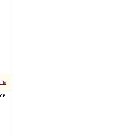
t du
 de