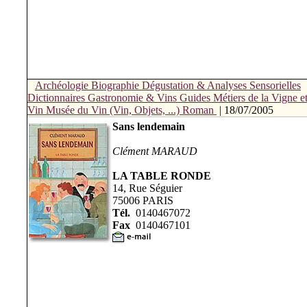
Archéologie
Biographie
Dégustation & Analyses Sensorielles
Dictionnaires
Gastronomie & Vins
Guides
Métiers de la Vigne e
Vin
Musée du Vin (Vin, Objets, ...)
Roman
| 18/07/2005
Sans lendemain
Clément MARAUD
LA TABLE RONDE
14, Rue Séguier
75006 PARIS
Tél.
0140467072
Fax
0140467101