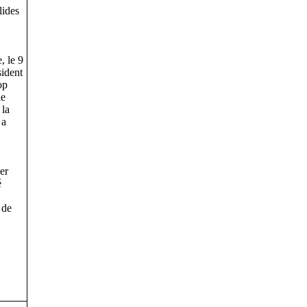
lides
, le 9
ident
op
le
 la
 a
er
é
 de