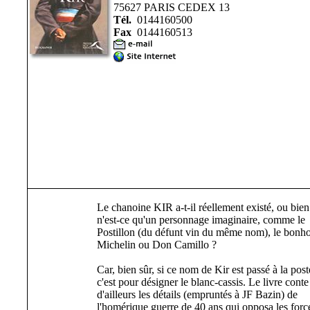
75627 PARIS CEDEX 13
Tél.
0144160500
Fax
0144160513
Le chanoine KIR a-t-il réellement existé, ou bien
n'est-ce qu'un personnage imaginaire, comme le
Postillon (du défunt vin du même nom), le bon
Michelin ou Don Camillo ?
Car, bien sûr, si ce nom de Kir est passé à la posté
c'est pour désigner le blanc-cassis. Le livre conte
d'ailleurs les détails (empruntés à JF Bazin) de
l'homérique guerre de 40 ans qui opposa les forc