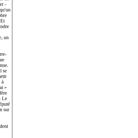
r -
 qu'un
obre
 Et
indre
e, un
rre-
que
inue.
l se
rtir
 à
ai »
fère
- Le
éputé
in sur
ident