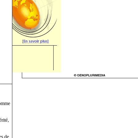
homme
rité,
es de