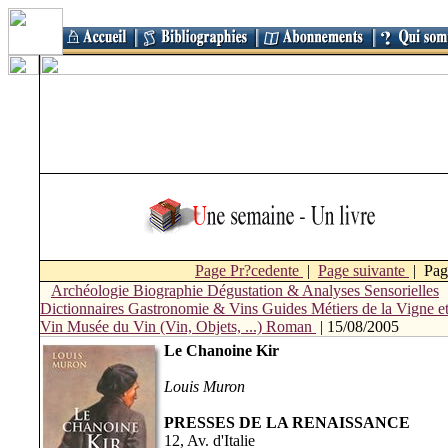
Page Pr?cedente
|
Page suivante
| Pag
Archéologie
Biographie
Dégustation & Analyses Sensorielles
Dictionnaires
Gastronomie & Vins
Guides
Métiers de la Vigne e
Vin
Musée du Vin (Vin, Objets, ...)
Roman
| 15/08/2005
Le Chanoine Kir
Louis Muron
PRESSES DE LA RENAISSANCE
12, Av. d'Italie