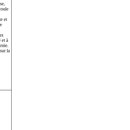
se,
coule
e et
de
ux
 et à
rnie.
sur la