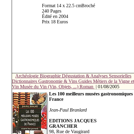
Format 14 x 22.5 cmBroché
240 Pages
Édité en 2004
Prix 18 Euros
Archéologie
Biographie
Dégustation & Analyses Sensorielles
Dictionnaires
Gastronomie & Vins
Guides
Métiers de la Vigne e
Vin
Musée du Vin (Vin, Objets, ...)
Roman
| 01/08/2005
Les 100 meilleurs musées gastronomiques
France
Jean-Paul Branlard
EDITIONS JACQUES
GRANCHER
98, Rue de Vaugirard