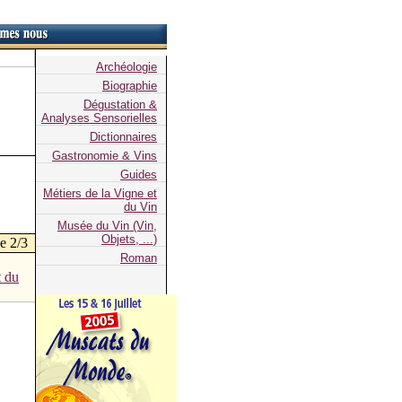
Archéologie
Biographie
Dégustation &
Analyses Sensorielles
Dictionnaires
Gastronomie & Vins
Guides
Métiers de la Vigne et
du Vin
Musée du Vin (Vin,
Objets, ...)
e 2/3
Roman
t du