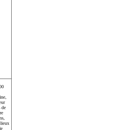
100
ine,
eur
s de
re
ns,
 lieux
le