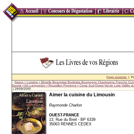
Page suivante
| P
Alsace • Lorraine • Moselle
Beaujolais
Bordelais
Bourgogne
Champagne
Franche Com
Savoie • Ain
Languedoc • Roussillon
Provence • Corse
Sud-Ouest
Val de Loire
Vallée 
| 29/09/2000
Aimer la cuisine du Limousin
Raymonde Charlon
OUEST-FRANCE
13, Rue du Breil - BP 6339
35063 RENNES CEDEX