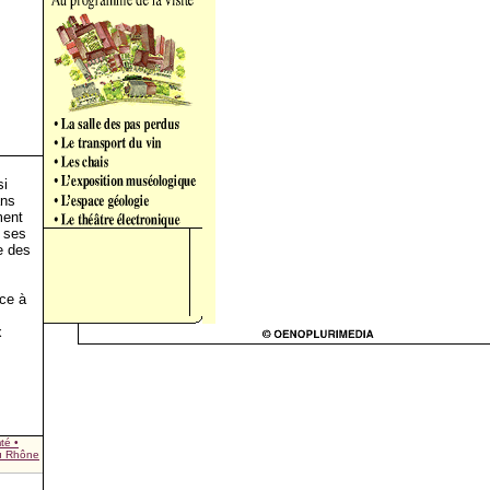
si
ans
ment
 ses
e des
s
nce à
x
té •
du Rhône