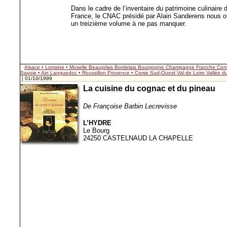
Dans le cadre de l’inventaire du patrimoine culinaire d
France, le CNAC présidé par Alain Sanderens nous of
un treizième volume à ne pas manquer.
Alsace • Lorraine • Moselle
Beaujolais
Bordelais
Bourgogne
Champagne
Franche Com
Savoie • Ain
Languedoc • Roussillon
Provence • Corse
Sud-Ouest
Val de Loire
Vallée 
| 01/10/1999
La cuisine du cognac et du pineau
De Françoise Barbin Lecrevisse
L’HYDRE
Le Bourg
24250 CASTELNAUD LA CHAPELLE