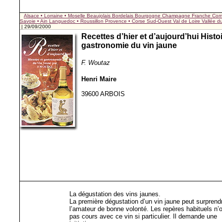
Alsace • Lorraine • Moselle
Beaujolais
Bordelais
Bourgogne
Champagne
Franche Com
Savoie • Ain
Languedoc • Roussillon
Provence • Corse
Sud-Ouest
Val de Loire
Vallée 
| 29/09/2000
Recettes d’hier et d’aujourd’hui Histoi
gastronomie du vin jaune
F. Woutaz
Henri Maire
39600 ARBOIS
La dégustation des vins jaunes.
La première dégustation d’un vin jaune peut surprend
l’amateur de bonne volonté. Les repères habituels n’
pas cours avec ce vin si particulier. Il demande une