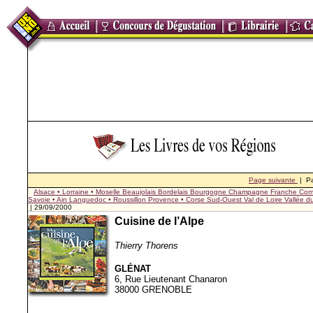
Page suivante
| P
Alsace • Lorraine • Moselle
Beaujolais
Bordelais
Bourgogne
Champagne
Franche Com
Savoie • Ain
Languedoc • Roussillon
Provence • Corse
Sud-Ouest
Val de Loire
Vallée 
| 29/09/2000
Cuisine de l’Alpe
Thierry Thorens
GLÉNAT
6, Rue Lieutenant Chanaron
38000 GRENOBLE