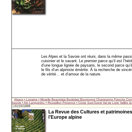
Les Alpes et la Savoie ont réuni, dans la même passi
cuisinier et le savant. Le premier parce qu’il est l’hérit
d’une longue lignée de paysans, le second parce qu’il
le fils d’un alpiniste émérite. À la recherche de sincér
de vérité… et d’amour de la nature.
Alsace • Lorraine • Moselle
Beaujolais
Bordelais
Bourgogne
Champagne
Franche Com
Savoie • Ain
Languedoc • Roussillon
Provence • Corse
Sud-Ouest
Val de Loire
Vallée 
| 01/10/1999
La Revue des Cultures et patrimoine
l’Europe alpine