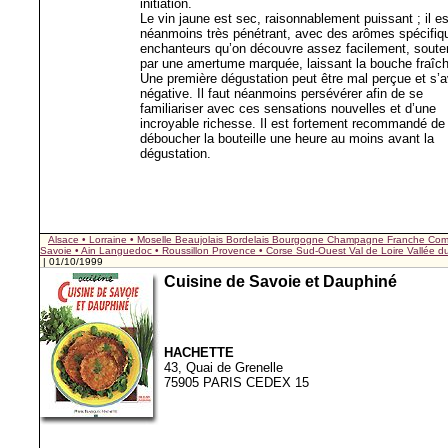
initiation.
Le vin jaune est sec, raisonnablement puissant ; il es
néanmoins très pénétrant, avec des arômes spécifiq
enchanteurs qu’on découvre assez facilement, sout
par une amertume marquée, laissant la bouche fraîch
Une première dégustation peut être mal perçue et s’a
négative. Il faut néanmoins persévérer afin de se
familiariser avec ces sensations nouvelles et d’une
incroyable richesse. Il est fortement recommandé de
déboucher la bouteille une heure au moins avant la
dégustation.
Alsace • Lorraine • Moselle
Beaujolais
Bordelais
Bourgogne
Champagne
Franche Com
Savoie • Ain
Languedoc • Roussillon
Provence • Corse
Sud-Ouest
Val de Loire
Vallée 
| 01/10/1999
Cuisine de Savoie et Dauphiné
HACHETTE
43, Quai de Grenelle
75905 PARIS CEDEX 15