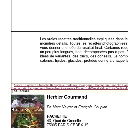
Les vraies recettes traditionnelles expliquées dans l
moindres détails. Toutes les recettes photographiées
vous donner une idée du résultat final. Certaines rece
un peu plus longues, sont décomposées pas à pas. 
idées de variantes, des trucs, des conseils. Le nomb
calories, lipides, glucides, protides donné à chaque f
Alsace • Lorraine • Moselle
Beaujolais
Bordelais
Bourgogne
Champagne
Franche Com
Savoie • Ain
Languedoc • Roussillon
Provence • Corse
Sud-Ouest
Val de Loire
Vallée 
| 01/10/1999
Herbier Gourmand
De Marc Veyrat et François Couplan
HACHETTE
43, Quai de Grenelle
75905 PARIS CEDEX 15