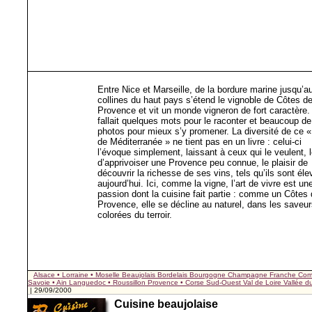
Entre Nice et Marseille, de la bordure marine jusqu’a
collines du haut pays s’étend le vignoble de Côtes d
Provence et vit un monde vigneron de fort caractère. 
fallait quelques mots pour le raconter et beaucoup de
photos pour mieux s’y promener. La diversité de ce 
de Méditerranée » ne tient pas en un livre : celui-ci
l’évoque simplement, laissant à ceux qui le veulent, l
d’apprivoiser une Provence peu connue, le plaisir de
découvrir la richesse de ses vins, tels qu’ils sont él
aujourd’hui. Ici, comme la vigne, l’art de vivre est un
passion dont la cuisine fait partie : comme un Côtes
Provence, elle se décline au naturel, dans les saveu
colorées du terroir.
Alsace • Lorraine • Moselle
Beaujolais
Bordelais
Bourgogne
Champagne
Franche Com
Savoie • Ain
Languedoc • Roussillon
Provence • Corse
Sud-Ouest
Val de Loire
Vallée 
| 29/09/2000
Cuisine beaujolaise