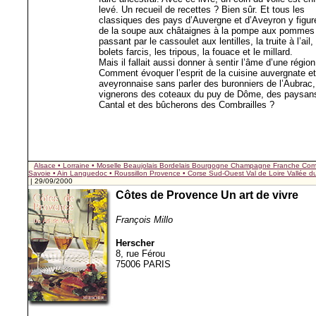
levé. Un recueil de recettes ? Bien sûr. Et tous les
classiques des pays d’Auvergne et d’Aveyron y figur
de la soupe aux châtaignes à la pompe aux pommes
passant par le cassoulet aux lentilles, la truite à l’ail,
bolets farcis, les tripous, la fouace et le millard.
Mais il fallait aussi donner à sentir l’âme d’une région
Comment évoquer l’esprit de la cuisine auvergnate et
aveyronnaise sans parler des buronniers de l’Aubrac
vignerons des coteaux du puy de Dôme, des paysan
Cantal et des bûcherons des Combrailles ?
Alsace • Lorraine • Moselle
Beaujolais
Bordelais
Bourgogne
Champagne
Franche Com
Savoie • Ain
Languedoc • Roussillon
Provence • Corse
Sud-Ouest
Val de Loire
Vallée 
| 29/09/2000
Côtes de Provence Un art de vivre
François Millo
Herscher
8, rue Férou
75006 PARIS