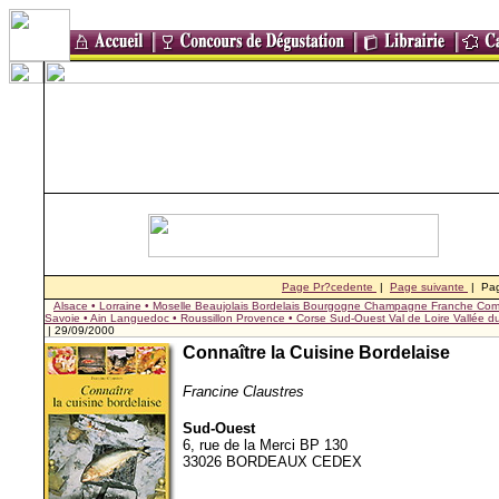
Page Pr?cedente
|
Page suivante
| Pa
Alsace • Lorraine • Moselle
Beaujolais
Bordelais
Bourgogne
Champagne
Franche Com
Savoie • Ain
Languedoc • Roussillon
Provence • Corse
Sud-Ouest
Val de Loire
Vallée 
| 29/09/2000
Connaître la Cuisine Bordelaise
Francine Claustres
Sud-Ouest
6, rue de la Merci BP 130
33026 BORDEAUX CEDEX