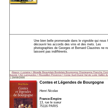
Une bien belle promenade dans le vignoble qui nous f
découvrir les accords des vins et des mets. Les
photographies de Georges et Bernard Claustres ne n
laissent pas indifférents.
Alsace • Lorraine • Moselle
Beaujolais
Bordelais
Bourgogne
Champagne
Franche Com
Savoie • Ain
Languedoc • Roussillon
Provence • Corse
Sud-Ouest
Val de Loire
Vallée 
| 29/09/2000
Contes et Légendes de Bourgogne
Henri Nicolas
France-Empire
13, rue le sueur
75116 PARIS