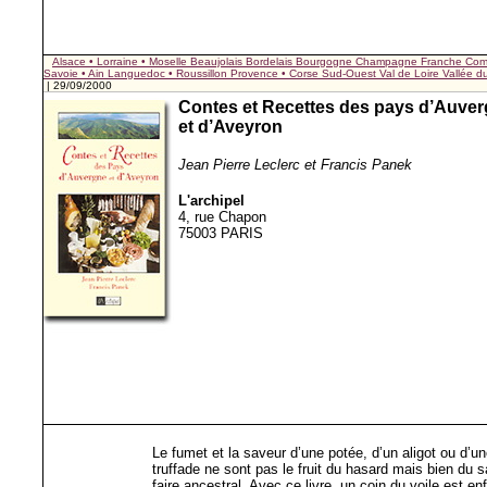
Alsace • Lorraine • Moselle
Beaujolais
Bordelais
Bourgogne
Champagne
Franche Com
Savoie • Ain
Languedoc • Roussillon
Provence • Corse
Sud-Ouest
Val de Loire
Vallée 
| 29/09/2000
Contes et Recettes des pays d’Auve
et d’Aveyron
Jean Pierre Leclerc et Francis Panek
L'archipel
4, rue Chapon
75003 PARIS
Le fumet et la saveur d’une potée, d’un aligot ou d’u
truffade ne sont pas le fruit du hasard mais bien du s
faire ancestral. Avec ce livre, un coin du voile est enf